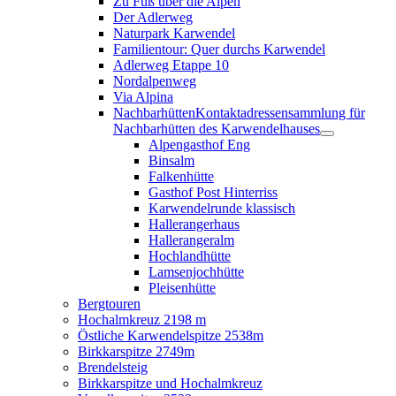
Zu Fuß über die Alpen
Der Adlerweg
Naturpark Karwendel
Familientour: Quer durchs Karwendel
Adlerweg Etappe 10
Nordalpenweg
Via Alpina
Nachbarhütten
Kontaktadressensammlung für
Nachbarhütten des Karwendelhauses
Alpengasthof Eng
Binsalm
Falkenhütte
Gasthof Post Hinterriss
Karwendelrunde klassisch
Hallerangerhaus
Hallerangeralm
Hochlandhütte
Lamsenjochhütte
Pleisenhütte
Bergtouren
Hochalmkreuz 2198 m
Östliche Karwendelspitze 2538m
Birkkarspitze 2749m
Brendelsteig
Birkkarspitze und Hochalmkreuz