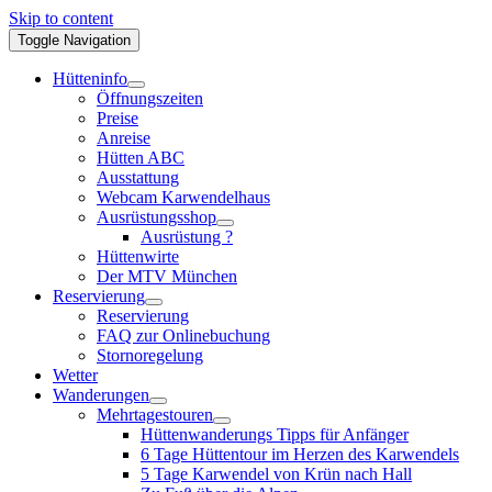
Skip to content
Toggle Navigation
Hütteninfo
Öffnungszeiten
Preise
Anreise
Hütten ABC
Ausstattung
Webcam Karwendelhaus
Ausrüstungsshop
Ausrüstung ?
Hüttenwirte
Der MTV München
Reservierung
Reservierung
FAQ zur Onlinebuchung
Stornoregelung
Wetter
Wanderungen
Mehrtagestouren
Hüttenwanderungs Tipps für Anfänger
6 Tage Hüttentour im Herzen des Karwendels
5 Tage Karwendel von Krün nach Hall