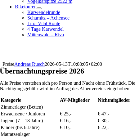
Vogelkarspitze 2522 m
Biketouren
Karwendelrunde
Scharnitz – Achensee
Tirol Vital Route
4 Tage Karwendel
Mittenwald – Riva
Preise
Andreas Ruech
2026-05-13T10:08:05+02:00
Übernachtungspreise 2026
Alle Preise verstehen sich pro Person und Nacht
ohne Frühstück
. Die
Nächtigungsgebühr wird im Auftrag des Alpenvereins eingehoben.
Kategorie
AV-Mitglieder
Nichtmitglieder
Zimmerlager (Betten)
Erwachsene / Junioren
€ 25,-
€ 47,-
Jugend (7 – 18 Jahre)
€ 16,-
€ 30,-
Kinder (bis 6 Jahre)
€ 10,-
€ 22,-
Matratzenlager