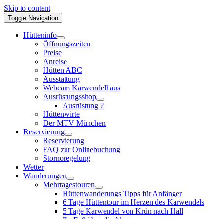
Skip to content
Toggle Navigation
Hütteninfo
Öffnungszeiten
Preise
Anreise
Hütten ABC
Ausstattung
Webcam Karwendelhaus
Ausrüstungsshop
Ausrüstung ?
Hüttenwirte
Der MTV München
Reservierung
Reservierung
FAQ zur Onlinebuchung
Stornoregelung
Wetter
Wanderungen
Mehrtagestouren
Hüttenwanderungs Tipps für Anfänger
6 Tage Hüttentour im Herzen des Karwendels
5 Tage Karwendel von Krün nach Hall