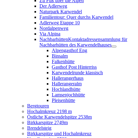
Zu Fuß über die Alpen
Der Adlerweg
Naturpark Karwendel
Familientour: Quer durchs Karwendel
Adlerweg Etappe 10
Nordalpenweg
Via Alpina
Nachbarhütten
Kontaktadressensammlung für
Nachbarhütten des Karwendelhauses
Alpengasthof Eng
Binsalm
Falkenhütte
Gasthof Post Hinterriss
Karwendelrunde klassisch
Hallerangerhaus
Hallerangeralm
Hochlandhütte
Lamsenjochhütte
Pleisenhütte
Bergtouren
Hochalmkreuz 2198 m
Östliche Karwendelspitze 2538m
Birkkarspitze 2749m
Brendelsteig
Birkkarspitze und Hochalmkreuz