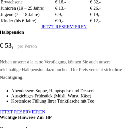
Erwachsene
€ 16,-
€ 32,-
Junioren (19 – 25 Jahre)
€ 13,-
€ 26,-
Jugend (7 – 18 Jahre)
€ 9,-
€ 19,-
Kinder (bis 6 Jahre)
€ 0,-
€ 12,-
JETZT RESERVIEREN
Halbpension
€ 53,-
pro Person
Neben unserer à la carte Verpflegung können Sie auch unsere
reichhaltige Halbpension dazu buchen. Der Preis versteht sich
ohne
Nächtigung
.
Abendessen: Suppe, Hauptspeise und Dessert
Ausgiebiges Frühstück (Müsli, Wurst, Käse)
Kostenlose Füllung Ihrer Trinkflasche mit Tee
JETZT RESERVIEREN
Wichtige Hinweise Zur HP