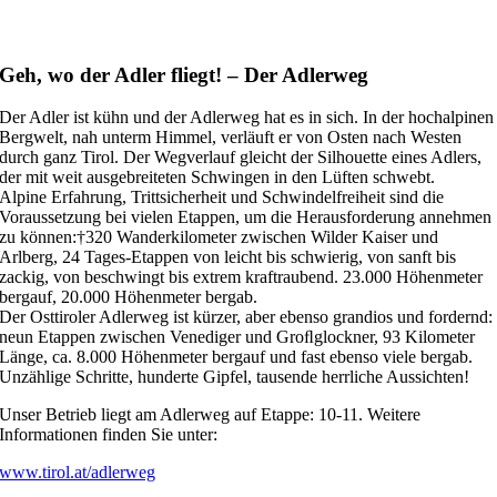
Geh, wo der Adler fliegt! – Der Adlerweg
Der Adler ist kühn und der Adlerweg hat es in sich. In der hochalpinen
Bergwelt, nah unterm Himmel, verläuft er von Osten nach Westen
durch ganz Tirol. Der Wegverlauf gleicht der Silhouette eines Adlers,
der mit weit ausgebreiteten Schwingen in den Lüften schwebt.
Alpine Erfahrung, Trittsicherheit und Schwindelfreiheit sind die
Voraussetzung bei vielen Etappen, um die Herausforderung annehmen
zu können:†320 Wanderkilometer zwischen Wilder Kaiser und
Arlberg, 24 Tages-Etappen von leicht bis schwierig, von sanft bis
zackig, von beschwingt bis extrem kraftraubend. 23.000 Höhenmeter
bergauf, 20.000 Höhenmeter bergab.
Der Osttiroler Adlerweg ist kürzer, aber ebenso grandios und fordernd:
neun Etappen zwischen Venediger und Groﬂglockner, 93 Kilometer
Länge, ca. 8.000 Höhenmeter bergauf und fast ebenso viele bergab.
Unzählige Schritte, hunderte Gipfel, tausende herrliche Aussichten!
Unser Betrieb liegt am Adlerweg auf Etappe: 10-11. Weitere
Informationen finden Sie unter:
www.tirol.at/adlerweg