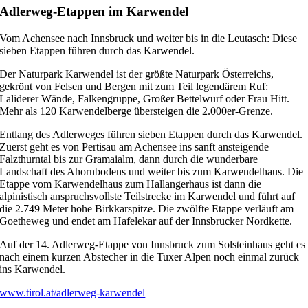
Adlerweg-Etappen im Karwendel
Vom Achensee nach Innsbruck und weiter bis in die Leutasch: Diese
sieben Etappen führen durch das Karwendel.
Der Naturpark Karwendel ist der größte Naturpark Österreichs,
gekrönt von Felsen und Bergen mit zum Teil legendärem Ruf:
Laliderer Wände, Falkengruppe, Großer Bettelwurf oder Frau Hitt.
Mehr als 120 Karwendelberge übersteigen die 2.000er-Grenze.
Entlang des Adlerweges führen sieben Etappen durch das Karwendel.
Zuerst geht es von Pertisau am Achensee ins sanft ansteigende
Falzthurntal bis zur Gramaialm, dann durch die wunderbare
Landschaft des Ahornbodens und weiter bis zum Karwendelhaus. Die
Etappe vom Karwendelhaus zum Hallangerhaus ist dann die
alpinistisch anspruchsvollste Teilstrecke im Karwendel und führt auf
die 2.749 Meter hohe Birkkarspitze. Die zwölfte Etappe verläuft am
Goetheweg und endet am Hafelekar auf der Innsbrucker Nordkette.
Auf der 14. Adlerweg-Etappe von Innsbruck zum Solsteinhaus geht es
nach einem kurzen Abstecher in die Tuxer Alpen noch einmal zurück
ins Karwendel.
www.tirol.at/adlerweg-karwendel