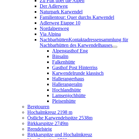
Zu Fuß über die Alpen
Der Adlerweg
Naturpark Karwendel
Familientour: Quer durchs Karwendel
Adlerweg Etappe 10
Nordalpenweg
Via Alpina
Nachbarhütten
Kontaktadressensammlung für
Nachbarhütten des Karwendelhauses
Alpengasthof Eng
Binsalm
Falkenhütte
Gasthof Post Hinterriss
Karwendelrunde klassisch
Hallerangerhaus
Hallerangeralm
Hochlandhütte
Lamsenjochhütte
Pleisenhütte
Bergtouren
Hochalmkreuz 2198 m
Östliche Karwendelspitze 2538m
Birkkarspitze 2749m
Brendelsteig
Birkkarspitze und Hochalmkreuz