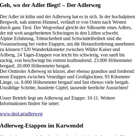
Geh, wo der Adler fliegt! – Der Adlerweg
Der Adler ist kühn und der Adlerweg hat es in sich. In der hochalpinen
Bergwelt, nah unterm Himmel, verläuft er von Osten nach Westen
durch ganz Tirol. Der Wegverlauf gleicht der Silhouette eines Adlers,
der mit weit ausgebreiteten Schwingen in den Lüften schwebt.
Alpine Erfahrung, Trittsicherheit und Schwindelfreiheit sind die
Voraussetzung bei vielen Etappen, um die Herausforderung annehmen
zu können:†320 Wanderkilometer zwischen Wilder Kaiser und
Arlberg, 24 Tages-Etappen von leicht bis schwierig, von sanft bis
zackig, von beschwingt bis extrem kraftraubend. 23.000 Höhenmeter
bergauf, 20.000 Höhenmeter bergab.
Der Osttiroler Adlerweg ist kürzer, aber ebenso grandios und fordernd:
neun Etappen zwischen Venediger und Groﬂglockner, 93 Kilometer
Länge, ca. 8.000 Höhenmeter bergauf und fast ebenso viele bergab.
Unzählige Schritte, hunderte Gipfel, tausende herrliche Aussichten!
Unser Betrieb liegt am Adlerweg auf Etappe: 10-11. Weitere
Informationen finden Sie unter:
www.tirol.at/adlerweg
Adlerweg-Etappen im Karwendel