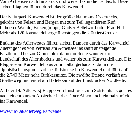
Vom Achensee nach Innsbruck und weiter bis in die Leutasch: Diese
sieben Etappen führen durch das Karwendel.
Der Naturpark Karwendel ist der größte Naturpark Österreichs,
gekrönt von Felsen und Bergen mit zum Teil legendärem Ruf:
Laliderer Wände, Falkengruppe, Großer Bettelwurf oder Frau Hitt.
Mehr als 120 Karwendelberge übersteigen die 2.000er-Grenze.
Entlang des Adlerweges führen sieben Etappen durch das Karwendel.
Zuerst geht es von Pertisau am Achensee ins sanft ansteigende
Falzthurntal bis zur Gramaialm, dann durch die wunderbare
Landschaft des Ahornbodens und weiter bis zum Karwendelhaus. Die
Etappe vom Karwendelhaus zum Hallangerhaus ist dann die
alpinistisch anspruchsvollste Teilstrecke im Karwendel und führt auf
die 2.749 Meter hohe Birkkarspitze. Die zwölfte Etappe verläuft am
Goetheweg und endet am Hafelekar auf der Innsbrucker Nordkette.
Auf der 14. Adlerweg-Etappe von Innsbruck zum Solsteinhaus geht es
nach einem kurzen Abstecher in die Tuxer Alpen noch einmal zurück
ins Karwendel.
www.tirol.at/adlerweg-karwendel