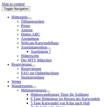
Skip to content
Toggle Navigation
Hütteninfo
Öffnungszeiten
Preise
Anreise
Hütten ABC
Ausstattung
Webcam Karwendelhaus
Ausrüstungsshop
Ausrüstung ?
Hüttenwirte
Der MTV München
Reservierung
Reservierung
FAQ zur Onlinebuchung
Stornoregelung
Wetter
Wanderungen
Mehrtagestouren
Hüttenwanderungs Tipps für Anfänger
6 Tage Hüttentour im Herzen des Karwendels
5 Tage Karwendel von Krün nach Hall