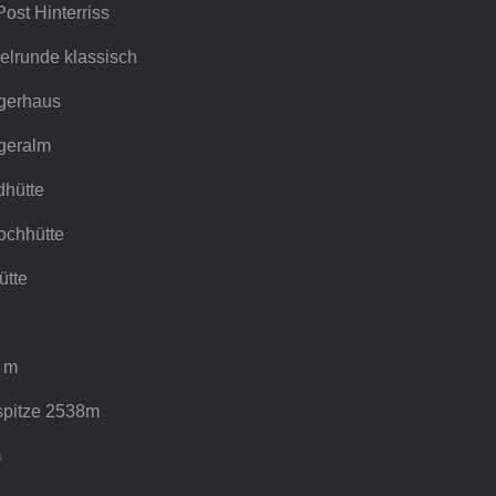
ost Hinterriss
lrunde klassisch
gerhaus
geralm
hütte
ochhütte
ütte
 m
spitze 2538m
m