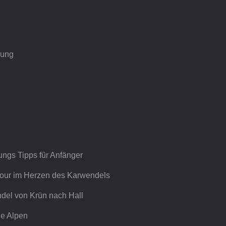
hung
ngs Tipps für Anfänger
tour im Herzen des Karwendels
del von Krün nach Hall
ie Alpen