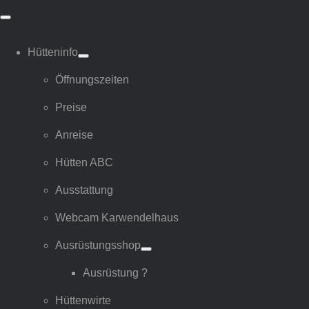
Skip
Toggle
Navigation
to
Hütteninfo
content
Öffnungszeiten
Preise
Anreise
Hütten ABC
Ausstattung
Webcam Karwendelhaus
Ausrüstungsshop
Ausrüstung ?
Hüttenwirte