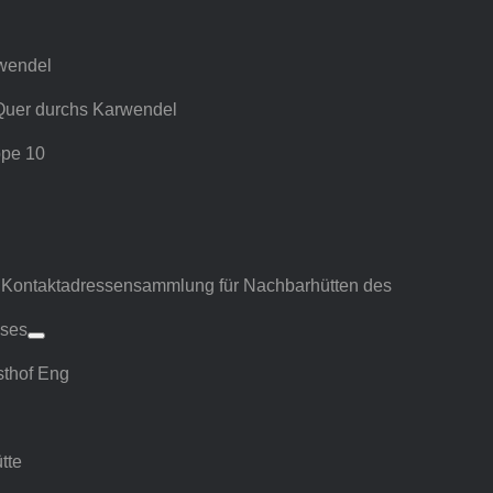
wendel
 Quer durchs Karwendel
ppe 10
g
n
Kontaktadressensammlung für Nachbarhütten des
ses
thof Eng
tte