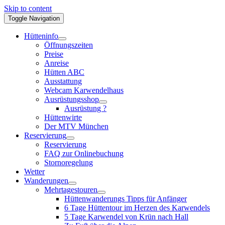
Skip to content
Toggle Navigation
Hütteninfo
Öffnungszeiten
Preise
Anreise
Hütten ABC
Ausstattung
Webcam Karwendelhaus
Ausrüstungsshop
Ausrüstung ?
Hüttenwirte
Der MTV München
Reservierung
Reservierung
FAQ zur Onlinebuchung
Stornoregelung
Wetter
Wanderungen
Mehrtagestouren
Hüttenwanderungs Tipps für Anfänger
6 Tage Hüttentour im Herzen des Karwendels
5 Tage Karwendel von Krün nach Hall