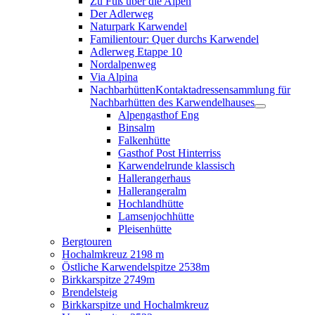
Zu Fuß über die Alpen
Der Adlerweg
Naturpark Karwendel
Familientour: Quer durchs Karwendel
Adlerweg Etappe 10
Nordalpenweg
Via Alpina
Nachbarhütten
Kontaktadressensammlung für
Nachbarhütten des Karwendelhauses
Alpengasthof Eng
Binsalm
Falkenhütte
Gasthof Post Hinterriss
Karwendelrunde klassisch
Hallerangerhaus
Hallerangeralm
Hochlandhütte
Lamsenjochhütte
Pleisenhütte
Bergtouren
Hochalmkreuz 2198 m
Östliche Karwendelspitze 2538m
Birkkarspitze 2749m
Brendelsteig
Birkkarspitze und Hochalmkreuz