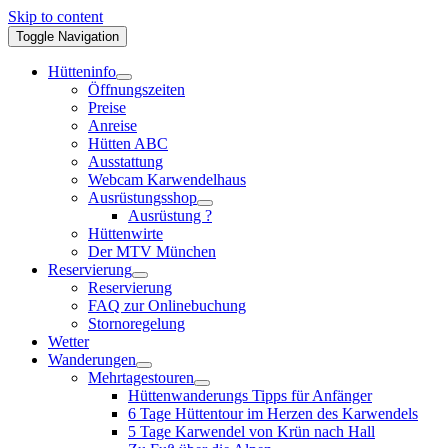
Skip to content
Toggle Navigation
Hütteninfo
Öffnungszeiten
Preise
Anreise
Hütten ABC
Ausstattung
Webcam Karwendelhaus
Ausrüstungsshop
Ausrüstung ?
Hüttenwirte
Der MTV München
Reservierung
Reservierung
FAQ zur Onlinebuchung
Stornoregelung
Wetter
Wanderungen
Mehrtagestouren
Hüttenwanderungs Tipps für Anfänger
6 Tage Hüttentour im Herzen des Karwendels
5 Tage Karwendel von Krün nach Hall