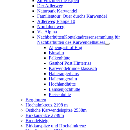
Zu Fuß über die Alpen
Der Adlerweg
Naturpark Karwendel
Familientour: Quer durchs Karwendel
Adlerweg Etappe 10
Nordalpenweg
Via Alpina
Nachbarhütten
Kontaktadressensammlung für
Nachbarhütten des Karwendelhauses
Alpengasthof Eng
Binsalm
Falkenhütte
Gasthof Post Hinterriss
Karwendelrunde klassisch
Hallerangerhaus
Hallerangeralm
Hochlandhütte
Lamsenjochhütte
Pleisenhütte
Bergtouren
Hochalmkreuz 2198 m
Östliche Karwendelspitze 2538m
Birkkarspitze 2749m
Brendelsteig
Birkkarspitze und Hochalmkreuz