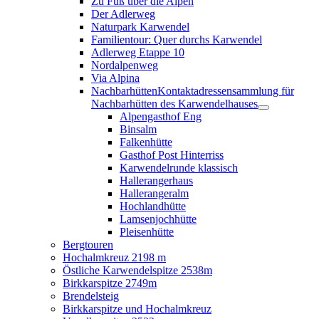
Zu Fuß über die Alpen
Der Adlerweg
Naturpark Karwendel
Familientour: Quer durchs Karwendel
Adlerweg Etappe 10
Nordalpenweg
Via Alpina
Nachbarhütten
Kontaktadressensammlung für
Nachbarhütten des Karwendelhauses
Alpengasthof Eng
Binsalm
Falkenhütte
Gasthof Post Hinterriss
Karwendelrunde klassisch
Hallerangerhaus
Hallerangeralm
Hochlandhütte
Lamsenjochhütte
Pleisenhütte
Bergtouren
Hochalmkreuz 2198 m
Östliche Karwendelspitze 2538m
Birkkarspitze 2749m
Brendelsteig
Birkkarspitze und Hochalmkreuz