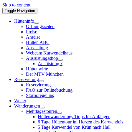
Skip to content
Toggle Navigation
Hütteninfo
Öffnungszeiten
Preise
Anreise
Hütten ABC
Ausstattung
Webcam Karwendelhaus
Ausrüstungsshop
Ausrüstung ?
Hüttenwirte
Der MTV München
Reservierung
Reservierung
FAQ zur Onlinebuchung
Stornoregelung
Wetter
Wanderungen
Mehrtagestouren
Hüttenwanderungs Tipps für Anfänger
6 Tage Hüttentour im Herzen des Karwendels
5 Tage Karwendel von Krün nach Hall