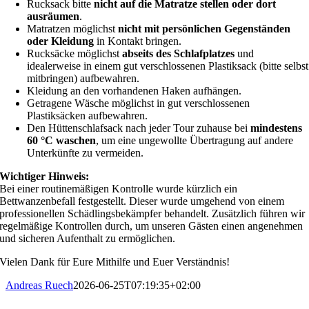
Rucksack bitte
nicht auf die Matratze stellen oder dort
ausräumen
.
Matratzen möglichst
nicht mit persönlichen Gegenständen
oder Kleidung
in Kontakt bringen.
Rucksäcke möglichst
abseits des Schlafplatzes
und
idealerweise in einem gut verschlossenen Plastiksack (bitte selbst
mitbringen) aufbewahren.
Kleidung an den vorhandenen Haken aufhängen.
Getragene Wäsche möglichst in gut verschlossenen
Plastiksäcken aufbewahren.
Den Hüttenschlafsack nach jeder Tour zuhause bei
mindestens
60 °C waschen
, um eine ungewollte Übertragung auf andere
Unterkünfte zu vermeiden.
Wichtiger Hinweis:
Bei einer routinemäßigen Kontrolle wurde kürzlich ein
Bettwanzenbefall festgestellt. Dieser wurde umgehend von einem
professionellen Schädlingsbekämpfer behandelt. Zusätzlich führen wir
regelmäßige Kontrollen durch, um unseren Gästen einen angenehmen
und sicheren Aufenthalt zu ermöglichen.
Vielen Dank für Eure Mithilfe und Euer Verständnis!
Andreas Ruech
2026-06-25T07:19:35+02:00