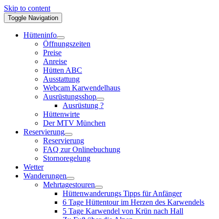
Skip to content
Toggle Navigation
Hütteninfo
Öffnungszeiten
Preise
Anreise
Hütten ABC
Ausstattung
Webcam Karwendelhaus
Ausrüstungsshop
Ausrüstung ?
Hüttenwirte
Der MTV München
Reservierung
Reservierung
FAQ zur Onlinebuchung
Stornoregelung
Wetter
Wanderungen
Mehrtagestouren
Hüttenwanderungs Tipps für Anfänger
6 Tage Hüttentour im Herzen des Karwendels
5 Tage Karwendel von Krün nach Hall