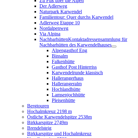
Zu Fuß über die Alpen
Der Adlerweg
Naturpark Karwendel
Familientour: Quer durchs Karwendel
Adlerweg Etappe 10
Nordalpenweg
Via Alpina
Nachbarhütten
Kontaktadressensammlung für
Nachbarhütten des Karwendelhauses
Alpengasthof Eng
Binsalm
Falkenhütte
Gasthof Post Hinterriss
Karwendelrunde klassisch
Hallerangerhaus
Hallerangeralm
Hochlandhütte
Lamsenjochhütte
Pleisenhütte
Bergtouren
Hochalmkreuz 2198 m
Östliche Karwendelspitze 2538m
Birkkarspitze 2749m
Brendelsteig
Birkkarspitze und Hochalmkreuz