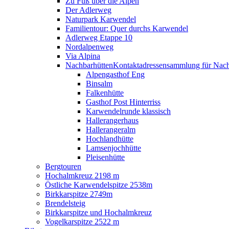
Zu Fuß über die Alpen
Der Adlerweg
Naturpark Karwendel
Familientour: Quer durchs Karwendel
Adlerweg Etappe 10
Nordalpenweg
Via Alpina
Nachbarhütten
Kontaktadressensammlung für Nach
Alpengasthof Eng
Binsalm
Falkenhütte
Gasthof Post Hinterriss
Karwendelrunde klassisch
Hallerangerhaus
Hallerangeralm
Hochlandhütte
Lamsenjochhütte
Pleisenhütte
Bergtouren
Hochalmkreuz 2198 m
Östliche Karwendelspitze 2538m
Birkkarspitze 2749m
Brendelsteig
Birkkarspitze und Hochalmkreuz
Vogelkarspitze 2522 m