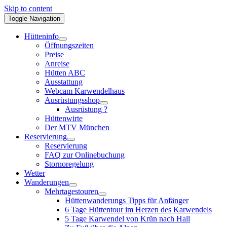
Skip to content
Toggle Navigation
Hütteninfo
Öffnungszeiten
Preise
Anreise
Hütten ABC
Ausstattung
Webcam Karwendelhaus
Ausrüstungsshop
Ausrüstung ?
Hüttenwirte
Der MTV München
Reservierung
Reservierung
FAQ zur Onlinebuchung
Stornoregelung
Wetter
Wanderungen
Mehrtagestouren
Hüttenwanderungs Tipps für Anfänger
6 Tage Hüttentour im Herzen des Karwendels
5 Tage Karwendel von Krün nach Hall