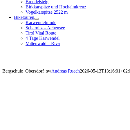
Brendelsteig
Birkkarspitze und Hochalmkreuz
Vogelkarspitze 2522 m
Biketouren
Karwendelrunde
Scharnitz – Achensee
Tirol Vital Route
4 Tage Karwendel
Mittenwald – Riva
Bergschule_Obersdorf_sw
Andreas Ruech
2026-05-13T13:16:01+02: