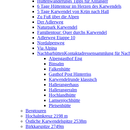
Hüttenwanderungs Tipps für Anfänger
6 Tage Hüttentour im Herzen des Karwendels
5 Tage Karwendel von Krün nach Hall
Zu Fuß über die Alpen
Der Adlerweg
Naturpark Karwendel
Familientour: Quer durchs Karwendel
Adlerweg Etappe 10
Nordalpenweg
Via Alpina
Nachbarhütten
Kontaktadressensammlung für Nach
Alpengasthof Eng
Binsalm
Falkenhütte
Gasthof Post Hinterriss
Karwendelrunde klassisch
Hallerangerhaus
Hallerangeralm
Hochlandhütte
Lamsenjochhütte
Pleisenhütte
Bergtouren
Hochalmkreuz 2198 m
Östliche Karwendelspitze 2538m
Birkkarspitze 2749m