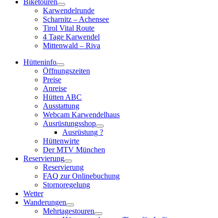
Biketouren
Karwendelrunde
Scharnitz – Achensee
Tirol Vital Route
4 Tage Karwendel
Mittenwald – Riva
Hütteninfo
Öffnungszeiten
Preise
Anreise
Hütten ABC
Ausstattung
Webcam Karwendelhaus
Ausrüstungsshop
Ausrüstung ?
Hüttenwirte
Der MTV München
Reservierung
Reservierung
FAQ zur Onlinebuchung
Stornoregelung
Wetter
Wanderungen
Mehrtagestouren