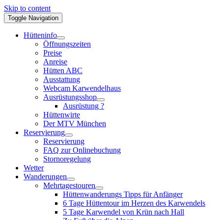
Skip to content
Toggle Navigation
Hütteninfo
Öffnungszeiten
Preise
Anreise
Hütten ABC
Ausstattung
Webcam Karwendelhaus
Ausrüstungsshop
Ausrüstung ?
Hüttenwirte
Der MTV München
Reservierung
Reservierung
FAQ zur Onlinebuchung
Stornoregelung
Wetter
Wanderungen
Mehrtagestouren
Hüttenwanderungs Tipps für Anfänger
6 Tage Hüttentour im Herzen des Karwendels
5 Tage Karwendel von Krün nach Hall