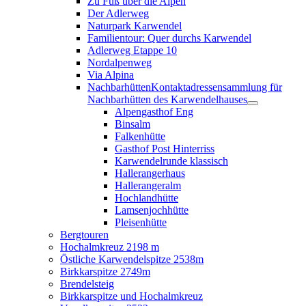
Zu Fuß über die Alpen
Der Adlerweg
Naturpark Karwendel
Familientour: Quer durchs Karwendel
Adlerweg Etappe 10
Nordalpenweg
Via Alpina
Nachbarhütten
Kontaktadressensammlung für
Nachbarhütten des Karwendelhauses
Alpengasthof Eng
Binsalm
Falkenhütte
Gasthof Post Hinterriss
Karwendelrunde klassisch
Hallerangerhaus
Hallerangeralm
Hochlandhütte
Lamsenjochhütte
Pleisenhütte
Bergtouren
Hochalmkreuz 2198 m
Östliche Karwendelspitze 2538m
Birkkarspitze 2749m
Brendelsteig
Birkkarspitze und Hochalmkreuz