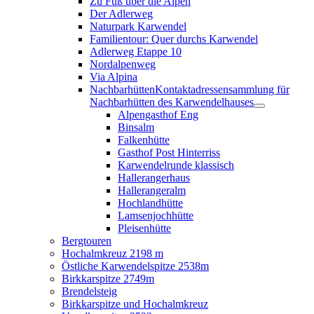
Zu Fuß über die Alpen
Der Adlerweg
Naturpark Karwendel
Familientour: Quer durchs Karwendel
Adlerweg Etappe 10
Nordalpenweg
Via Alpina
Nachbarhütten
Kontaktadressensammlung für
Nachbarhütten des Karwendelhauses
Alpengasthof Eng
Binsalm
Falkenhütte
Gasthof Post Hinterriss
Karwendelrunde klassisch
Hallerangerhaus
Hallerangeralm
Hochlandhütte
Lamsenjochhütte
Pleisenhütte
Bergtouren
Hochalmkreuz 2198 m
Östliche Karwendelspitze 2538m
Birkkarspitze 2749m
Brendelsteig
Birkkarspitze und Hochalmkreuz