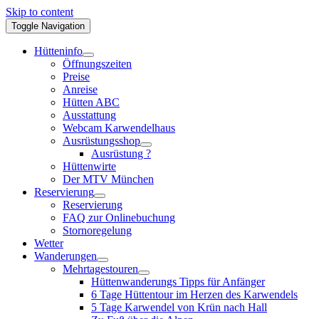
Skip to content
Toggle Navigation
Hütteninfo
Öffnungszeiten
Preise
Anreise
Hütten ABC
Ausstattung
Webcam Karwendelhaus
Ausrüstungsshop
Ausrüstung ?
Hüttenwirte
Der MTV München
Reservierung
Reservierung
FAQ zur Onlinebuchung
Stornoregelung
Wetter
Wanderungen
Mehrtagestouren
Hüttenwanderungs Tipps für Anfänger
6 Tage Hüttentour im Herzen des Karwendels
5 Tage Karwendel von Krün nach Hall